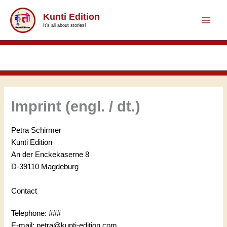
Zum
Kunti Edition
Inhalt
It's all about stories!
springen
Imprint (engl. / dt.)
Petra Schirmer
Kunti Edition
An der Enckekaserne 8
D-39110 Magdeburg
Contact
Telephone: ###
E-mail: petra@kunti-edition.com