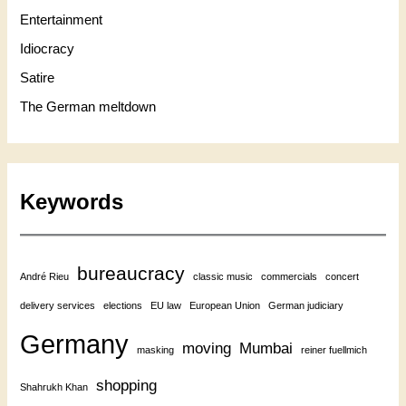
Entertainment
Idiocracy
Satire
The German meltdown
Keywords
bureaucracy
André Rieu
classic music
commercials
concert
delivery services
elections
EU law
European Union
German judiciary
Germany
moving
Mumbai
masking
reiner fuellmich
shopping
Shahrukh Khan